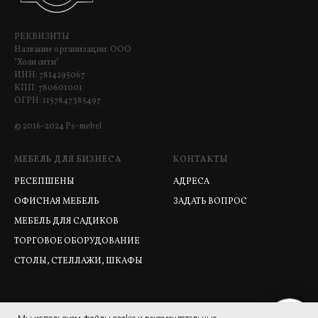
РЕКВИЗИТЫ
Название организации: ООО
"Холи сити"
ИНН: 7814295067
КПП: 780601001
ОГРН: 1157847385497
© 2016-2024 Ps-mebel
МЕБЕЛЬ ДЛЯ БИЗНЕСА
КОНТАКТЫ
РЕСЕПШЕНЫ
АДРЕСА
ОФИСНАЯ МЕБЕЛЬ
ЗАДАТЬ ВОПРОС
МЕБЕЛЬ ДЛЯ САДИКОВ
ТОРГОВОЕ ОБОРУДОВАНИЕ
СТОЛЫ, СТЕЛЛАЖИ, ШКАФЫ