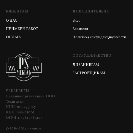
КЛИЕНТАМ
ДОПОЛНИТЕЛЬНО
О НАС
Блог
ПРИМЕРЫ РАБОТ
Вакансии
ОПЛАТА
Политика конфиденциальности
СОТРУДНИЧЕСТВО
ДИЗАЙНЕРАМ
ЗАСТРОЙЩИКАМ
РЕКВИЗИТЫ
Название организации: ООО
"Холи сити"
ИНН: 7814295067
КПП: 780601001
ОГРН: 1157847385497
© 2016-2024 Ps-mebel