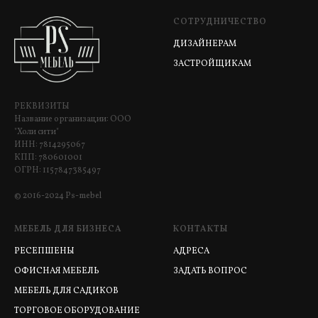
СОТРУДНИЧЕСТВО
ДИЗАЙНЕРАМ
ЗАСТРОЙЩИКАМ
РЕКВИЗИТЫ
Название организации: ООО
"Холи сити"
ИНН: 7814295067
КПП: 780601001
ОГРН: 1157847385497
© 2016-2024 Ps-mebel
МЕБЕЛЬ ДЛЯ БИЗНЕСА
КОНТАКТЫ
РЕСЕПШЕНЫ
АДРЕСА
ОФИСНАЯ МЕБЕЛЬ
ЗАДАТЬ ВОПРОС
МЕБЕЛЬ ДЛЯ САДИКОВ
ТОРГОВОЕ ОБОРУДОВАНИЕ